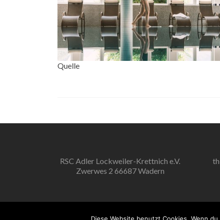
Quelle
RSC Adler Lockweiler-Krettnich e.V.
th
Zwerwes 2 66687 Wadern
Diese Website benutzt Cookies. Wenn du 