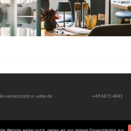
ilo.seimetz(at)rsc-adler.de
+49 6871 4841
die Website weiter nutzt, gehen wir von deinem Einverständnis aus.