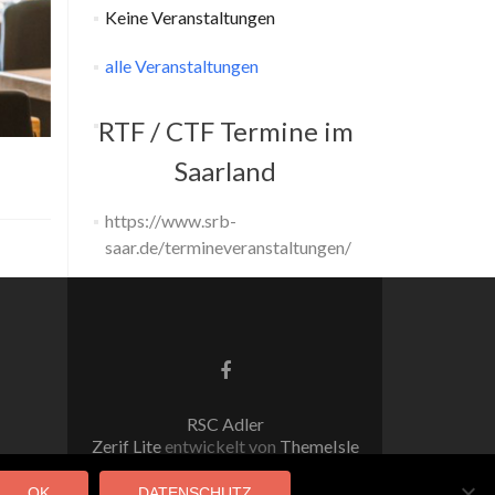
Keine Veranstaltungen
alle Veranstaltungen
RTF / CTF Termine im
Saarland
https://www.srb-
saar.de/termineveranstaltungen/
Facebook-
Link
RSC Adler
Zerif Lite
entwickelt von
ThemeIsle
OK
DATENSCHUTZ