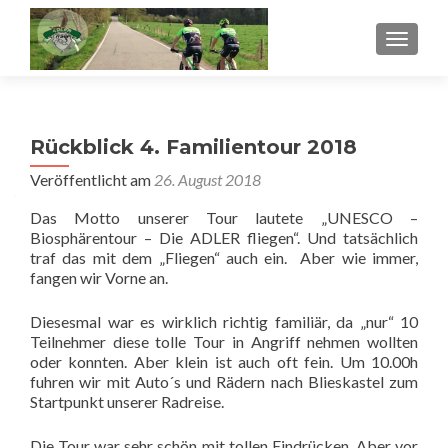
SCHALT
Rückblick 4. Familientour 2018
Veröffentlicht am
26. August 2018
Das Motto unserer Tour lautete „UNESCO –
Biosphärentour – Die ADLER fliegen“. Und tatsächlich
traf das mit dem „Fliegen“ auch ein. Aber wie immer,
fangen wir Vorne an.
Diesesmal war es wirklich richtig familiär, da „nur“ 10
Teilnehmer diese tolle Tour in Angriff nehmen wollten
oder konnten. Aber klein ist auch oft fein. Um 10.00h
fuhren wir mit Auto´s und Rädern nach Blieskastel zum
Startpunkt unserer Radreise.
Die Tour war sehr schön mit tollen Eindrücken. Aber vor