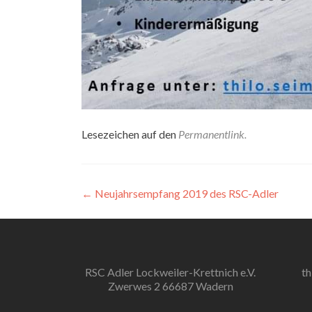
Lesezeichen auf den
Permanentlink
.
Beitragsnavigation
←
Neujahrsempfang 2019 des RSC-Adler
RSC Adler Lockweiler-Krettnich e.V.
th
Zwerwes 2 66687 Wadern