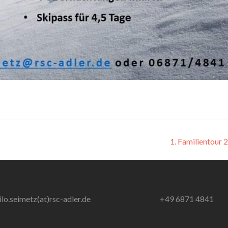
1. Familientour
ilo.seimetz(at)rsc-adler.de
+49 6871 4841