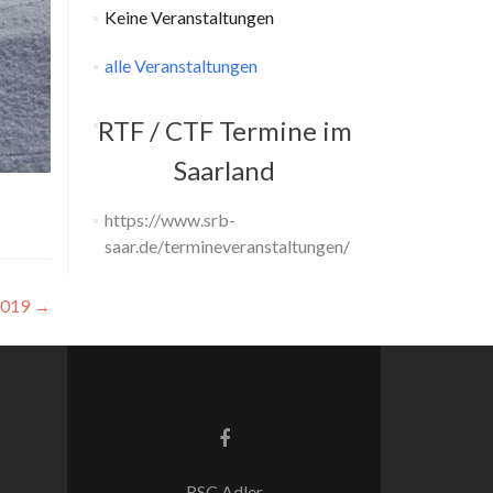
Keine Veranstaltungen
alle Veranstaltungen
RTF / CTF Termine im
Saarland
https://www.srb-
saar.de/termineveranstaltungen/
 2019
→
Facebook-
Link
RSC Adler